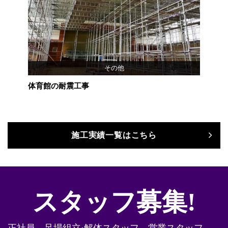
その他
体育館の耐震工事
マ
福
施工実績一覧はこちら
スタッフ募集!